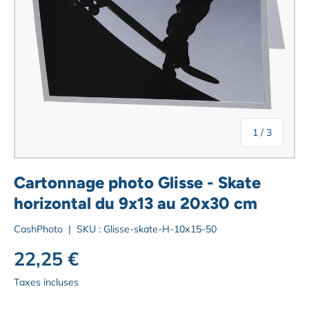
de
1
/
3
Cartonnage photo Glisse - Skate
horizontal du 9x13 au 20x30 cm
CashPhoto
|
SKU :
Glisse-skate-H-10x15-50
Prix habituel
22,25 €
Taxes incluses