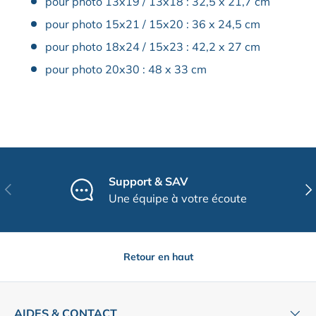
pour photo 13x19 / 13x18 : 32,5 x 21,7 cm
pour photo 15x21 / 15x20 : 36 x 24,5 cm
pour photo 18x24 / 15x23 : 42,2 x 27 cm
pour photo 20x30 : 48 x 33 cm
Support & SAV
Précédent
Sui
Une équipe à votre écoute
Retour en haut
AIDES & CONTACT