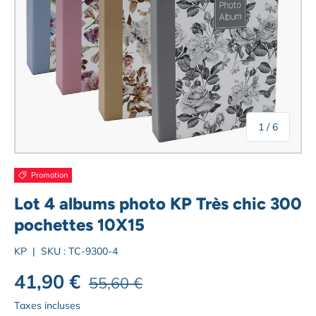
de
1
/
6
Promotion
Lot 4 albums photo KP Très chic 300
pochettes 10X15
KP
|
SKU :
TC-9300-4
Prix habituel
Prix soldé
41,90 €
55,60 €
Taxes incluses